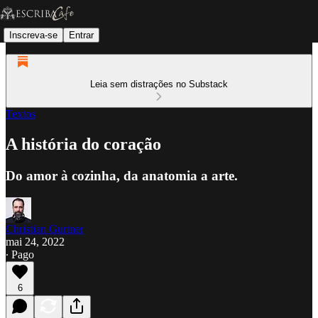
Inscreva-se
Entrar
Leia sem distrações no Substack
Textos
A história do coração
Do amor à cozinha, da anatomia a arte.
Christian Gurtner
mai 24, 2022
∙ Pago
6