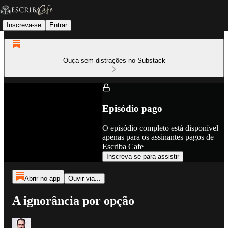
Inscreva-se
Entrar
Ouça sem distrações no Substack
Episódio pago
O episódio completo está disponível
apenas para os assinantes pagos de
Escriba Cafe
Inscreva-se para assistir
Abrir no app
Ouvir via...
A ignorância por opção