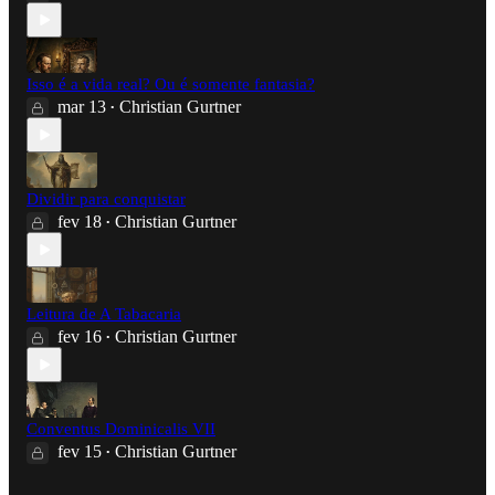
Isso é a vida real? Ou é somente fantasia?
mar 13
Christian Gurtner
•
Dividir para conquistar
fev 18
Christian Gurtner
•
Leitura de A Tabacaria
fev 16
Christian Gurtner
•
Conventus Dominicalis VII
fev 15
Christian Gurtner
•