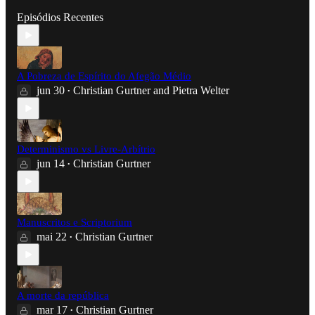
Episódios Recentes
A Pobreza de Espírito do Afegão Médio
jun 30
Christian Gurtner
and
Pietra Welter
•
Determinismo vs Livre-Arbítrio
jun 14
Christian Gurtner
•
Manuscritos e Scriptorium
mai 22
Christian Gurtner
•
A morte da república
mar 17
Christian Gurtner
•