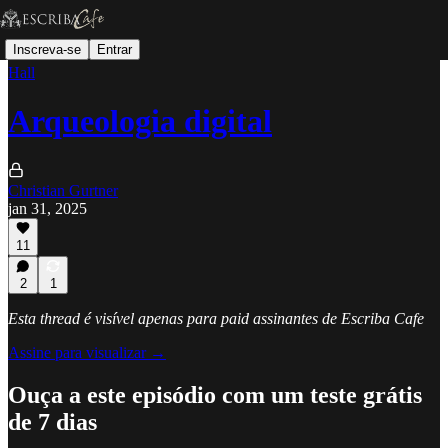
Inscreva-se
Entrar
Hall
Arqueologia digital
Christian Gurtner
jan 31, 2025
11
2
1
Esta thread é visível apenas para paid assinantes de Escriba Cafe
Assine para visualizar →
Ouça a este episódio com um teste grátis
de 7 dias