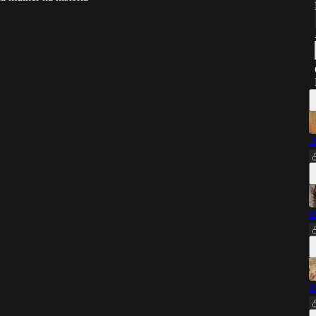
A
D
M