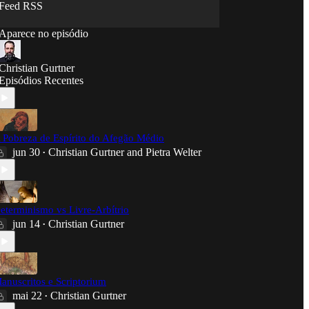
Feed RSS
Aparece no episódio
Christian Gurtner
Episódios Recentes
 Pobreza de Espírito do Afegão Médio
jun 30
Christian Gurtner
and
Pietra Welter
•
eterminismo vs Livre-Arbítrio
jun 14
Christian Gurtner
•
anuscritos e Scriptorium
mai 22
Christian Gurtner
•