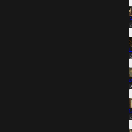
A
I
D
L