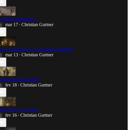
 morte da república
mar 17
Christian Gurtner
•
sso é a vida real? Ou é somente fantasia?
mar 13
Christian Gurtner
•
ividir para conquistar
fev 18
Christian Gurtner
•
eitura de A Tabacaria
fev 16
Christian Gurtner
•