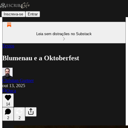
Inscreva-se
Entrar
Leia sem distrações no Substack
Textos
Blumenau e a Oktoberfest
Christian Gurtner
out 13, 2025
Ouça
14
2
2