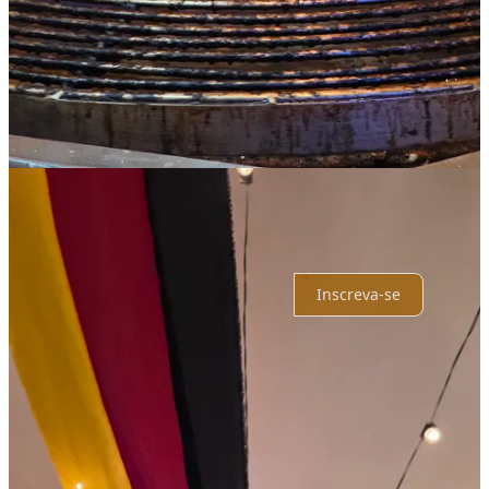
Responder
Compartilhar
1 resposta de Christian Gurtner
Mais um comentário...
Principais
Mais recentes
Discussões
Nenhuma publicação
Pronto para mais?
Inscreva-se
© 2026 Escriba Cafe
·
Privacidade
∙
Termos
∙
Aviso de coleta
Comece seu Substack
Obtenha o App
Substack
é o lar da grande cultura