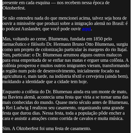
presente em cada esquina — nos recebem nessa época de
Oktoberfest.
Se não entendeu nada do que mencionei acima, talvez seja hora de
ouvir a minissérie que produzi sobre a imigração alemã no Brasil: é
o podcast Auslander, que você pode ouvir
aqui
.
Mas, voltando ao cerne, Blumenau, fundada em 1850 pelo
farmacêutico e filósofo Dr. Hermann Bruno Otto Blumenau, surgiu
como um projeto de colonização particular às margens do rio Itajaí.
Sim, particular: o Dr. Blumenau arrumou alguns outros malucos
para essa empreitada de se enfiar nas matas e erguer uma colônia. A
colônia prosperou e muitos outros imigrantes vieram, transformando
a região num polo de desenvolvimento, inicialmente focado na
agricultura e, mais tarde, na indústria têxtil e cervejeira (ainda bem),
moldando a identidade que a cidade tem hoje.
Enquanto a colônia do Dr. Blumenau ainda era um monte de mato,
na Baviera alemã, acontecia uma festa que viria a se tornar uma das
mais conhecidas do mundo. Quase meio século antes de Blumenau,
o Rei Ludwig I realizou seu casamento, organizando uma grande
festa que durou dias. Nessa festa, toda a população pôde encher a
cara e assistir a atrações como corrida de cavalos e muita música.
Sim. A Oktoberfest foi uma festa de casamento.