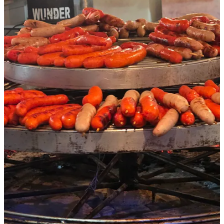
14
2
2
Compartilhar
Anterior
Próximo
Discussão sobre este post
Comentários
Restacks
Tarcizio
Oct 13, 2025
Uma festa maravilhosa!!!! Adoro!!!! Já fui varias vezes.... e a cada
ano se supera!!!