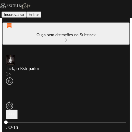
Inscreva-se
Entrar
Ouça sem distrações no Substack
Jack, o Estripador
1×
Hora atual: 0:00 / Tempo total: -32:10
-32:10