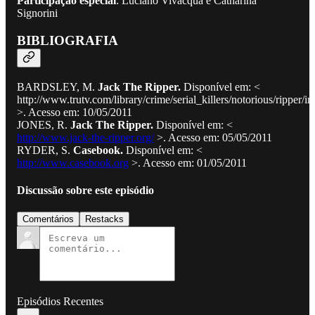
Participação especial
: Luciano Vivacqua e Catharina
Signorini
BIBLIOGRAFIA
BARDSLEY, M.
Jack The Ripper.
Disponível em: <
http://www.trutv.com/library/crime/serial_killers/notorious/ripper/i
>. Acesso em: 10/05/2011
JONES, R.
Jack The Ripper.
Disponível em: <
http://www.jack-the-ripper.org/
>. Acesso em: 05/05/2011
RYDER, S.
Casebook.
Disponível em: <
http://www.casebook.org
>. Acesso em: 01/05/2011
Discussão sobre este episódio
Comentários
Restacks
Episódios Recentes