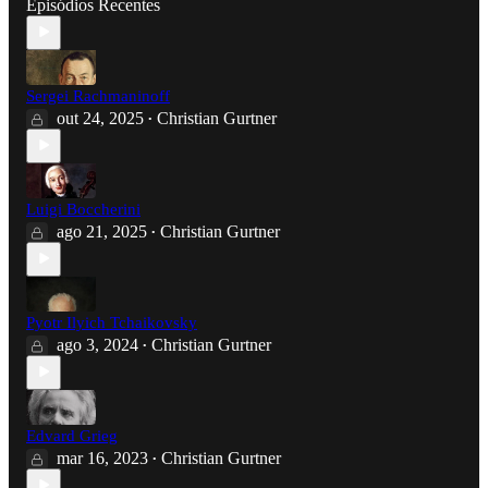
Episódios Recentes
Sergei Rachmaninoff
out 24, 2025
Christian Gurtner
•
Luigi Boccherini
ago 21, 2025
Christian Gurtner
•
Pyotr Ilyich Tchaikovsky
ago 3, 2024
Christian Gurtner
•
Edvard Grieg
mar 16, 2023
Christian Gurtner
•