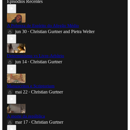
Episódios Recentes
A Pobreza de Espírito do Afegão Médio
jun 30
Christian Gurtner
and
Pietra Welter
•
Determinismo vs Livre-Arbítrio
jun 14
Christian Gurtner
•
Manuscritos e Scriptorium
mai 22
Christian Gurtner
•
A morte da república
mar 17
Christian Gurtner
•