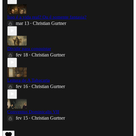
Isso é a vida real? Ou é somente fantasia?
mar 13
Christian Gurtner
•
Dividir para conquistar
fev 18
Christian Gurtner
•
Leitura de A Tabacaria
fev 16
Christian Gurtner
•
Conventus Dominicalis VII
fev 15
Christian Gurtner
•