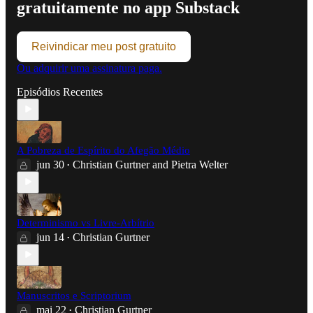
gratuitamente no app Substack
Reivindicar meu post gratuito
Ou adquirir uma assinatura paga.
Episódios Recentes
A Pobreza de Espírito do Afegão Médio
jun 30
Christian Gurtner
and
Pietra Welter
•
Determinismo vs Livre-Arbítrio
jun 14
Christian Gurtner
•
Manuscritos e Scriptorium
mai 22
Christian Gurtner
•