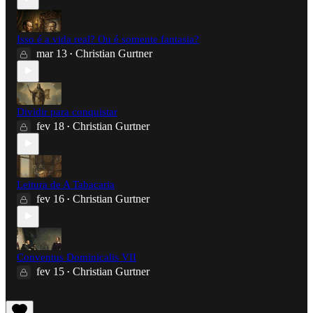
Isso é a vida real? Ou é somente fantasia?
mar 13
Christian Gurtner
•
Dividir para conquistar
fev 18
Christian Gurtner
•
Leitura de A Tabacaria
fev 16
Christian Gurtner
•
Conventus Dominicalis VII
fev 15
Christian Gurtner
•