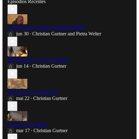
Episódios Recentes
A Pobreza de Espírito do Afegão Médio
jun 30
Christian Gurtner
and
Pietra Welter
•
Determinismo vs Livre-Arbítrio
jun 14
Christian Gurtner
•
Manuscritos e Scriptorium
mai 22
Christian Gurtner
•
A morte da república
mar 17
Christian Gurtner
•