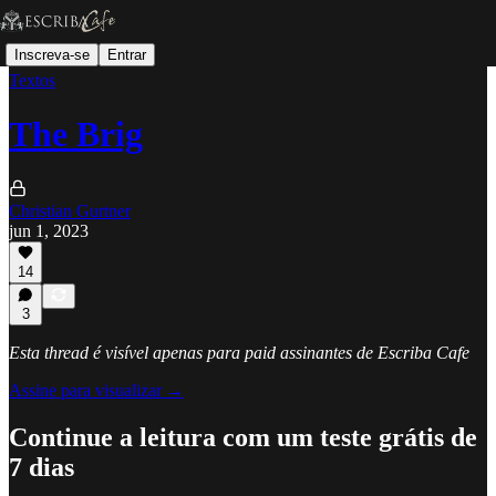
Inscreva-se
Entrar
Textos
The Brig
Christian Gurtner
jun 1, 2023
14
3
Esta thread é visível apenas para paid assinantes de Escriba Cafe
Assine para visualizar →
Continue a leitura com um teste grátis de
7 dias