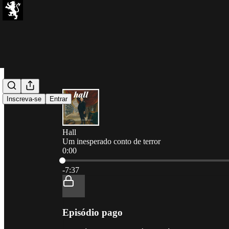
Inscreva-se
Entrar
Hall
Um inesperado conto de terror
0:00
Hora atual: 0:00 / Tempo total: -7:37
-7:37
Episódio pago