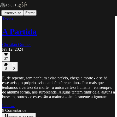
Inscreva-se
Entrar
Textos
A Partida
Christian Gurtner
fev 12, 2024
37
8
2
E, de repente, sem nenhum aviso prévio, chega a morte - e se há
esse aviso, o próprio aviso também é repentino.- Por mais que
tenhamos a certeza da morte - a única certeza humana - ela sempre,
de alguma forma, nos surpreende. Alguns tentam fugir dela, alguns a
buscam, outros - e esses são a maioria - simplesmente a ignoram.
Leia →
8 Comentários