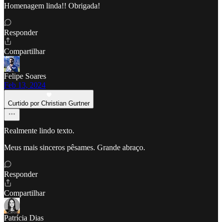
Homenagem linda!! Obrigada!
Responder
Compartilhar
Felipe Soares
Feb 13, 2024
Curtido por Christian Gurtner
Realmente lindo texto.
Meus mais sinceros pêsames. Grande abraço.
Responder
Compartilhar
Patrícia Dias